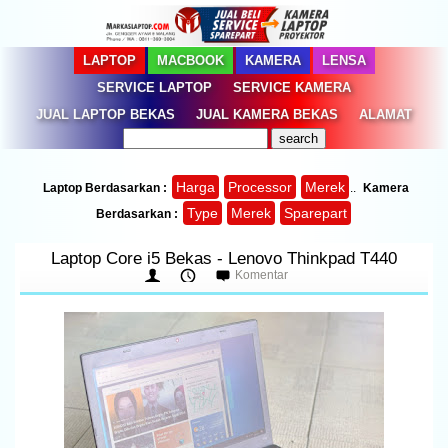
LAPTOP
MACBOOK
KAMERA
LENSA
SERVICE LAPTOP
SERVICE KAMERA
JUAL LAPTOP BEKAS
JUAL KAMERA BEKAS
ALAMAT
Harga
Processor
Merek
Laptop Berdasarkan :
..
Kamera
Type
Merek
Sparepart
Berdasarkan :
Laptop Core i5 Bekas - Lenovo Thinkpad T440
Komentar