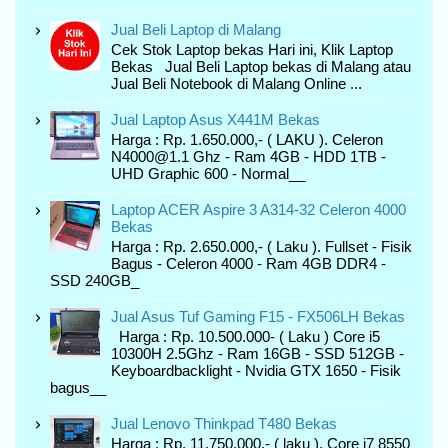
Jual Beli Laptop di Malang
Cek Stok Laptop bekas Hari ini, Klik Laptop
Bekas Jual Beli Laptop bekas di Malang atau
Jual Beli Notebook di Malang Online ...
Jual Laptop Asus X441M Bekas
Harga : Rp. 1.650.000,- ( LAKU ). Celeron
N4000@1.1 Ghz - Ram 4GB - HDD 1TB -
UHD Graphic 600 - Normal__
Laptop ACER Aspire 3 A314-32 Celeron 4000
Bekas
Harga : Rp. 2.650.000,- ( Laku ). Fullset - Fisik
Bagus - Celeron 4000 - Ram 4GB DDR4 -
SSD 240GB_
Jual Asus Tuf Gaming F15 - FX506LH Bekas
Harga : Rp. 10.500.000- ( Laku ) Core i5
10300H 2.5Ghz - Ram 16GB - SSD 512GB -
Keyboardbacklight - Nvidia GTX 1650 - Fisik
bagus__
Jual Lenovo Thinkpad T480 Bekas
Harga : Rp. 11.750.000,- ( laku ). Core i7 8550