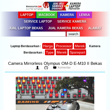
LAPTOP
MACBOOK
KAMERA
LENSA
SERVICE LAPTOP
SERVICE KAMERA
JUAL LAPTOP BEKAS
JUAL KAMERA BEKAS
ALAMAT
Harga
Processor
Merek
Laptop Berdasarkan :
..
Kamera
Type
Merek
Sparepart
Berdasarkan :
Camera Mirrorless Olympus OM-D E-M10 II Bekas
Komentar