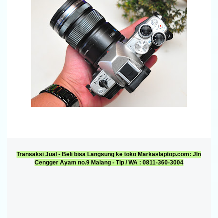
Transaksi Jual - Beli bisa Langsung ke toko Markaslaptop.com: Jln
Cengger Ayam no.9 Malang - Tlp / WA : 0811-360-3004