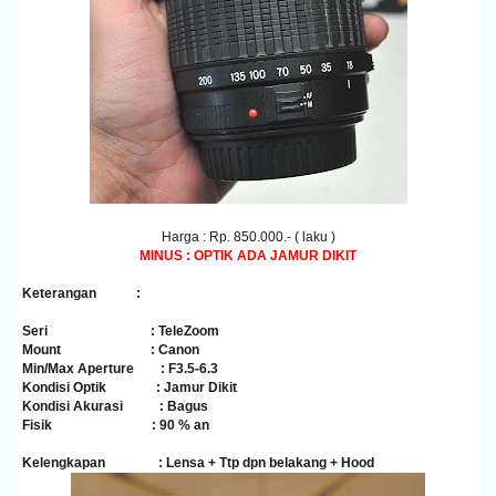
Harga : Rp. 850.000.- ( laku )
MINUS : OPTIK ADA JAMUR DIKIT
Keterangan
:
Seri
: TeleZoom
Mount
: Canon
Min/Max Aperture
: F3.5-6.3
Kondisi Optik
: Jamur Dikit
Kondisi Akurasi
: Bagus
Fisik
: 90 % an
Kelengkapan
: Lensa + Ttp dpn belakang + Hood