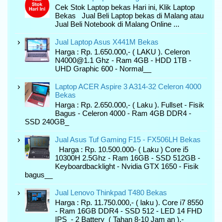
Cek Stok Laptop bekas Hari ini, Klik Laptop
Bekas Jual Beli Laptop bekas di Malang atau
Jual Beli Notebook di Malang Online ...
Jual Laptop Asus X441M Bekas
Harga : Rp. 1.650.000,- ( LAKU ). Celeron
N4000@1.1 Ghz - Ram 4GB - HDD 1TB -
UHD Graphic 600 - Normal__
Laptop ACER Aspire 3 A314-32 Celeron 4000
Bekas
Harga : Rp. 2.650.000,- ( Laku ). Fullset - Fisik
Bagus - Celeron 4000 - Ram 4GB DDR4 -
SSD 240GB_
Jual Asus Tuf Gaming F15 - FX506LH Bekas
Harga : Rp. 10.500.000- ( Laku ) Core i5
10300H 2.5Ghz - Ram 16GB - SSD 512GB -
Keyboardbacklight - Nvidia GTX 1650 - Fisik
bagus__
Jual Lenovo Thinkpad T480 Bekas
Harga : Rp. 11.750.000,- ( laku ). Core i7 8550
- Ram 16GB DDR4 - SSD 512 - LED 14 FHD
IPS - 2 Battery ( Tahan 8-10 Jam an ).-