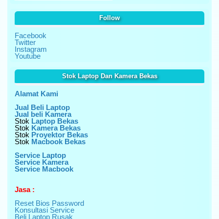
Follow
Facebook
Twitter
Instagram
Youtube
Stok Laptop Dan Kamera Bekas
Alamat Kami
Jual Beli Laptop
Jual beli Kamera
Stok
Laptop Bekas
Stok
Kamera Bekas
Stok
Proyektor Bekas
Stok
Macbook Bekas
Service Laptop
Service Kamera
Service Macbook
Jasa :
Reset Bios Password
Konsultasi Service
Beli Laptop Rusak