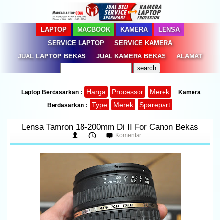
LAPTOP
MACBOOK
KAMERA
LENSA
SERVICE LAPTOP
SERVICE KAMERA
JUAL LAPTOP BEKAS
JUAL KAMERA BEKAS
ALAMAT
Harga
Processor
Merek
Laptop Berdasarkan :
..
Kamera
Type
Merek
Sparepart
Berdasarkan :
Lensa Tamron 18-200mm Di II For Canon Bekas
Komentar