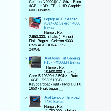
Celeron N4000@1.1 Ghz - Ram
4GB - HDD 1TB - UHD Graphic
600 - Normal__
Laptop ACER Aspire 3
A314-32 Celeron 4000
Bekas
Harga : Rp.
2.650.000,- ( Laku ). Fullset -
Fisik Bagus - Celeron 4000 -
Ram 4GB DDR4 - SSD
240GB_
Jual Asus Tuf Gaming
F15 - FX506LH Bekas
Harga : Rp.
10.500.000- ( Laku )
Core i5 10300H 2.5Ghz - Ram
16GB - SSD 512GB -
Keyboardbacklight - Nvidia GTX
1650 - Fisik bagus__
Jual Lenovo Thinkpad
T480 Bekas
Harga : Rp.
11.750.000,- ( laku ).