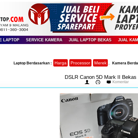
E LAPTOP
SERVICE KAMERA
JUAL LAPTOP BEKAS
JUAL KA
Harga
Processor
Merek
Laptop Berdasarkan :
..
Kamera Berda
DSLR Canon 5D Mark II Bekas 
Komentar