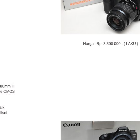
Harga : Rp. 3.300.000.- ( LAKU )
80mm III
ame CMOS
aik
llset