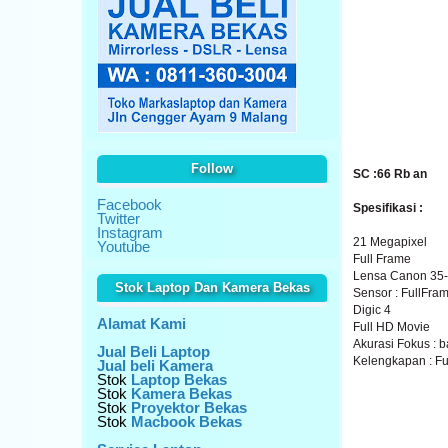
Follow
SC :66 Rb an
Facebook
Spesifikasi :
Twitter
Instagram
21 Megapixel
Youtube
Full Frame
Lensa Canon 35-
Stok Laptop Dan Kamera Bekas
Sensor : FullFr
Digic 4
Alamat Kami
Full HD Movie
Akurasi Fokus : b
Jual Beli Laptop
Kelengkapan : Fu
Jual beli Kamera
Stok
Laptop Bekas
Stok
Kamera Bekas
Stok
Proyektor Bekas
Stok
Macbook Bekas