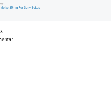
ost
 Meike 35mm For Sony Bekas
s:
mentar