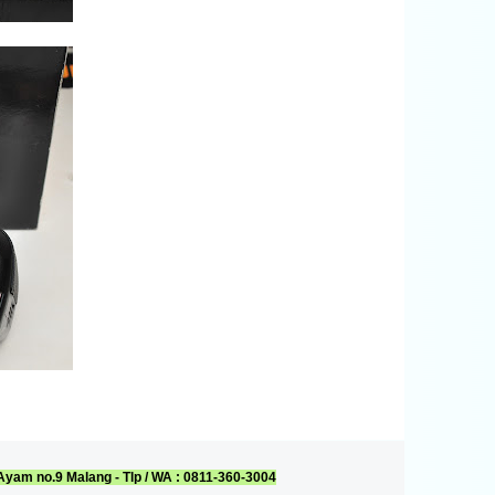
Ayam no.9 Malang - Tlp / WA : 0811-360-3004