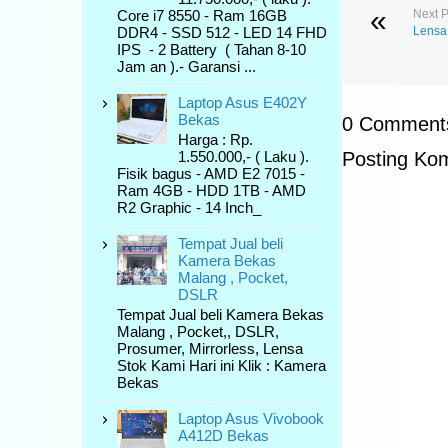
Core i7 8550 - Ram 16GB
Next P
DDR4 - SSD 512 - LED 14 FHD
Lensa
IPS - 2 Battery ( Tahan 8-10
Jam an ).- Garansi ...
Laptop Asus E402Y
Bekas
0 Comment
Harga : Rp.
1.550.000,- ( Laku ).
Posting Ko
Fisik bagus - AMD E2 7015 -
Ram 4GB - HDD 1TB - AMD
R2 Graphic - 14 Inch_
Tempat Jual beli
Kamera Bekas
Malang , Pocket,
DSLR
Tempat Jual beli Kamera Bekas
Malang , Pocket,, DSLR,
Prosumer, Mirrorless, Lensa
Stok Kami Hari ini Klik : Kamera
Bekas
Laptop Asus Vivobook
A412D Bekas